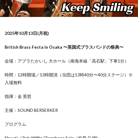
2025年10月13日(月祝)
British Brass Festa in Osaka 〜英国式ブラスバンドの祭典〜
会場：アプラたかいし 大ホール（南海本線「高石駅」下車1分）
時間：12時開場／13時開演（当団は13時40分〜40分ステージ）※
入場無料
指揮：金 英哲
主催：SOUND BERSERKER
プログラム
Shout!／Rob Wiffin (Trombone Solo／松島 弘樹)