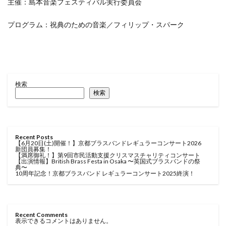
主催：島本音楽フェスティバル実行委員会
プログラム：祝典のための音楽／フィリップ・スパーク
検索
検索
Recent Posts
【6月20日(土)開催！】京都ブラスバンドレギュラーコンサート2026
新団員募集！
【満席御礼！】第9回市民活動支援クリスマスチャリティコンサート
【出演情報】British Brass Festa in Osaka 〜英国式ブラスバンドの祭
典〜
10周年記念！京都ブラスバンド レギュラーコンサート2025終演！
Recent Comments
表示できるコメントはありません。